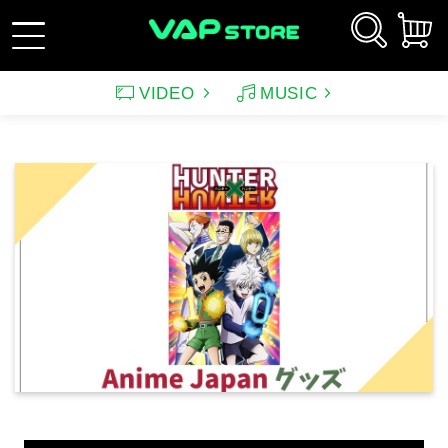
VIDEO
MUSIC
新規会員登録
ログイン
アーティスト
映画
サウンドトラック（映画）
テレビドラマ
サウンドトラック（テレ
韓国ドラマ
アニメーション（CD）
アニメーション
ビ）
アンパンマン
ルパン三世
アンパンマン音楽商品
その他
バラエティ
イメージ
（CD)
趣味・教養
スポーツ・格闘技
特集
グッズ
特集