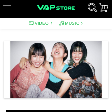
VIDEO
MUSIC
新規会員登録
ログイン
アーティスト
映画
サウンドトラック（映画）
テレビドラマ
サウンドトラック（テレ
韓国ドラマ
アニメーション（CD）
アニメーション
ビ）
アンパンマン
ルパン三世
アンパンマン音楽商品
その他
バラエティ
イメージ
（CD)
趣味・教養
スポーツ・格闘技
特集
グッズ
特集