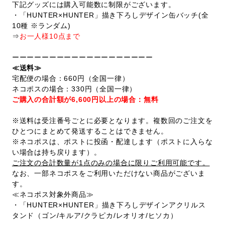
下記グッズには購入可能数に制限がございます。
・「HUNTER×HUNTER」描き下ろしデザイン缶バッチ(全
10種 ※ランダム)
⇒
お一人様10点まで
ーーーーーーーーーーーーーーーーーーー
≪送料≫
宅配便の場合：660円（全国一律）
ネコポスの場合：330円（全国一律）
ご購入の合計額が6,600円以上の場合：無料
※送料は受注番号ごとに必要となります。複数回のご注文を
ひとつにまとめて発送することはできません。
※ネコポスは、ポストに投函・配達します（ポストに入らな
い場合は持ち戻ります）。
ご注文の合計数量が1点のみの場合に限りご利用可能です。
なお、一部ネコポスをご利用いただけない商品がございま
す。
≪ネコポス対象外商品≫
・「HUNTER×HUNTER」描き下ろしデザインアクリルス
タンド（ゴン/キルア/クラピカ/レオリオ/ヒソカ）