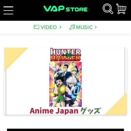
VIDEO
MUSIC
新規会員登録
ログイン
アーティスト
映画
サウンドトラック（映画）
テレビドラマ
サウンドトラック（テレ
韓国ドラマ
アニメーション（CD）
アニメーション
ビ）
アンパンマン
ルパン三世
アンパンマン音楽商品
その他
バラエティ
イメージ
（CD)
趣味・教養
スポーツ・格闘技
特集
グッズ
特集