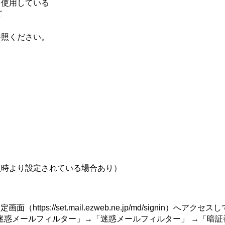
を使用している
ど
参照ください。
入時より設定されている場合あり）
ル設定画面（
https://set.mail.ezweb.ne.jp/md/signin
）へアクセスし
更・迷惑メールフィルター」→「迷惑メールフィルター」 →「暗