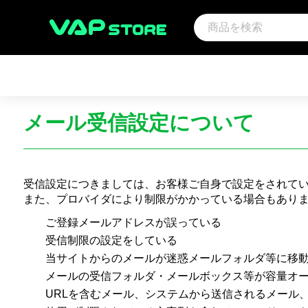
メール受信設定について
アーティスト
映画
サウ
アンパンマン音楽商品（CD)
アンパンマン
その
趣味・教養
受信設定につきましては、お客様ご自身で設定をされて
また、プロバイダにより制限がかかっている場合もあり
ご登録メールアドレスが誤っている
受信制限の設定をしている
当サイトからのメールが迷惑メールフォルダ等に移
メールの受信フォルダ・メールボックス等が容量オ
URLを含むメール、システムから送信されるメール