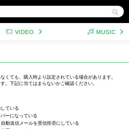
VIDEO
MUSIC
ンドトラック（映画）
テレビドラマ
サウンドトラック（テレビ）
韓国ドラマ
ア
他
ルパン三世
特集
バラエティ
イ
スポーツ・格闘技
グッズ
特
いなくても、購入時より設定されている場合があります。
ます。下記に当てはまらないかご確認ください。
動している
ーバーになっている
、自動送信メールを受信拒否にしている