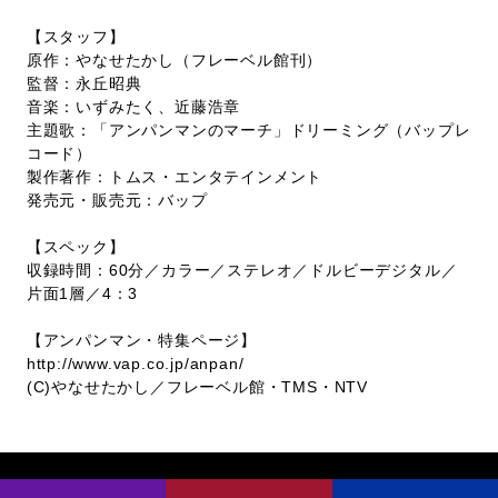
【スタッフ】
原作：やなせたかし（フレーベル館刊）
監督：永丘昭典
音楽：いずみたく、近藤浩章
主題歌：「アンパンマンのマーチ」ドリーミング（バップレ
コード）
製作著作：トムス・エンタテインメント
発売元・販売元：バップ
【スペック】
収録時間：60分／カラー／ステレオ／ドルビーデジタル／
片面1層／4：3
【アンパンマン・特集ページ】
http://www.vap.co.jp/anpan/
(C)やなせたかし／フレーベル館・TMS・NTV