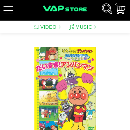
VIDEO
MUSIC
新規会員登録
ログイン
アーティスト
映画
サウンドトラック（映画）
テレビドラマ
サウンドトラック（テレ
韓国ドラマ
アニメーション（CD）
アニメーション
ビ）
アンパンマン
ルパン三世
アンパンマン音楽商品
その他
バラエティ
イメージ
（CD)
趣味・教養
スポーツ・格闘技
特集
グッズ
特集