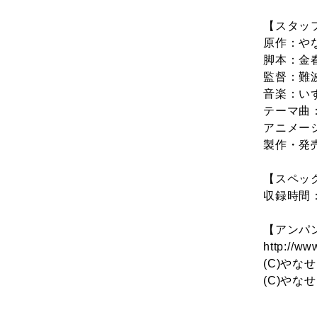
【スタッ
原作：や
脚本：金
監督：難
音楽：い
テーマ曲
アニメー
製作・発
【スペッ
収録時間
【アンパ
http://ww
(C)やな
(C)やな