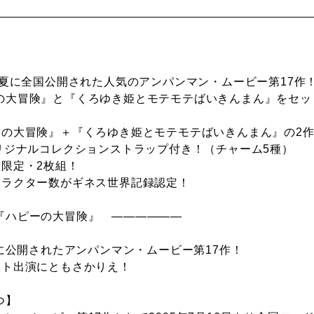
年の夏に全国公開された人気のアンパンマン・ムービー第17作
の大冒険』と『くろゆき姫とモテモテばいきんまん』をセット
ーの大冒険』＋『くろゆき姫とモテモテばいきんまん』の2
オリジナルコレクションストラップ付き！（チャーム5種）
産限定・2枚組！
ャラクター数がギネス世界記録認定！
『ハピーの大冒険』 ――――――
年に公開されたアンパンマン・ムービー第17作！
スト出演にともさかりえ！
つ】