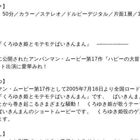
ク】
：50分／カラー／ステレオ／ドルビーデジタル／片面1層／1
『くろゆき姫とモテモテばいきんまん』 ――――――
5年に公開されたアンパンマン・ムービー第17作『ハピーの大
スト出演に愛華みれ！
つ】
マン・ムービー第17作として2005年7月16日より全国ロ
『くろゆき姫とモテモテばいきんまん』です。 ばいきんま
とから巻き起こるさまざまな騒動！ くろゆき姫が歌うテー
ばいきんまんのショートムービーです。 くろゆき姫役のゲ
ます。
し】