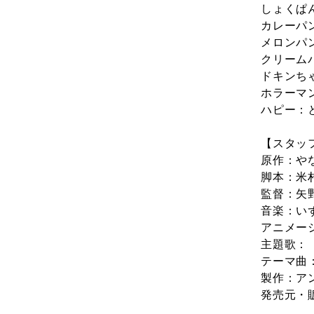
しょくぱ
カレーパ
メロンパ
クリーム
ドキンち
ホラーマ
ハピー：
【スタッ
原作：や
脚本：米
監督：矢
音楽：い
アニメー
主題歌：
テーマ曲
製作：ア
発売元・