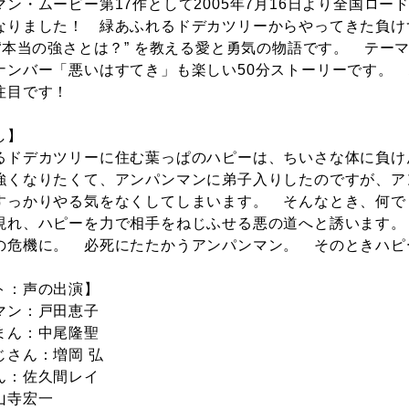
マン・ムービー第17作として2005年7月16日より全国ロ
なりました！ 緑あふれるドデカツリーからやってきた負け
 “本当の強さとは？” を教える愛と勇気の物語です。 テ
ナンバー「悪いはすてき」も楽しい50分ストーリーです。
注目です！
し】
るドデカツリーに住む葉っぱのハピーは、ちいさな体に負け
強くなりたくて、アンパンマンに弟子入りしたのですが、ア
すっかりやる気をなくしてしまいます。 そんなとき、何で
現れ、ハピーを力で相手をねじふせる悪の道へと誘います。
の危機に。 必死にたたかうアンパンマン。 そのときハピ
ト：声の出演】
マン：戸田恵子
まん：中尾隆聖
じさん：増岡 弘
ん：佐久間レイ
山寺宏一