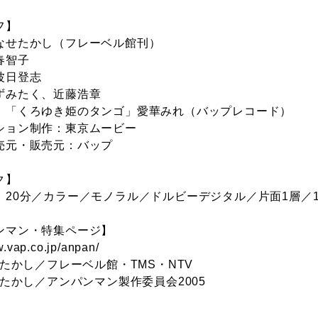
フ】
なせたかし（フレーベル館刊）
春智子
波日登志
ずみたく、近藤浩章
：「くろゆき姫のタンゴ」愛華みれ（バップレコード）
ション制作：東京ムービー
売元・販売元：バップ
ク】
：20分／カラー／モノラル／ドルビーデジタル／片面1層／1
ンマン・特集ページ】
w.vap.co.jp/anpan/
せたかし／フレーベル館・TMS・NTV
せたかし／アンパンマン製作委員会2005