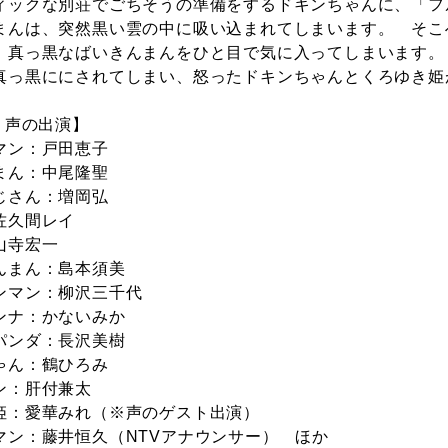
ィックな別荘でごちそうの準備をするドキンちゃんに、「フ
まんは、突然黒い雲の中に吸い込まれてしまいます。 そこ
 真っ黒なばいきんまんをひと目で気に入ってしまいます。
真っ黒ににされてしまい、怒ったドキンちゃんとくろゆき姫
：声の出演】
マン：戸田恵子
まん：中尾隆聖
じさん：増岡弘
佐久間レイ
山寺宏一
んまん：島本須美
ンマン：柳沢三千代
ンナ：かないみか
パンダ：長沢美樹
ゃん：鶴ひろみ
ン：肝付兼太
姫：愛華みれ（※声のゲスト出演）
マン：藤井恒久（NTVアナウンサー） ほか