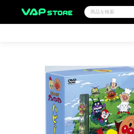
アーティスト
映画
サウ
アンパンマン音楽商品（CD)
アンパンマン
その
趣味・教養