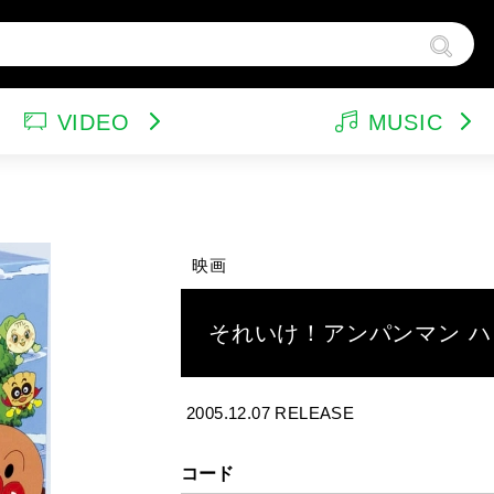
VIDEO
MUSIC
ンドトラック（映画）
テレビドラマ
サウンドトラック（テレビ）
韓国ドラマ
ア
他
ルパン三世
特集
バラエティ
イ
映画
スポーツ・格闘技
グッズ
特
それいけ！アンパンマン ハ
2005.12.07 RELEASE
コード