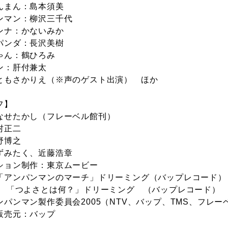
んまん：島本須美
ンマン：柳沢三千代
ンナ：かないみか
パンダ：長沢美樹
ゃん：鶴ひろみ
ン：肝付兼太
ともさかりえ（※声のゲスト出演） ほか
フ】
なせたかし（フレーベル館刊）
村正二
野博之
ずみたく、近藤浩章
ション制作：東京ムービー
「アンパンマンのマーチ」ドリーミング（バップレコード）
： 「つよさとは何？」ドリーミング （バップレコード）
ンパンマン製作委員会2005（NTV、バップ、TMS、フレ
販売元：バップ