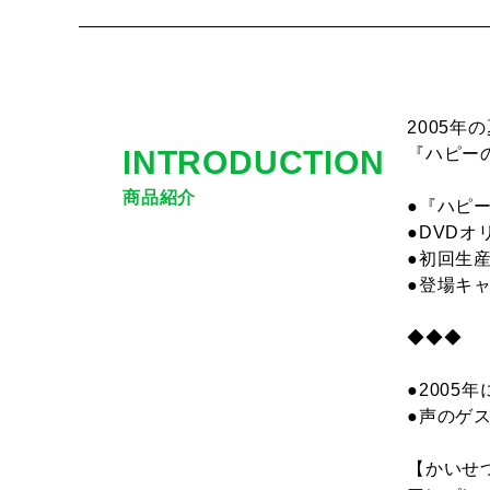
2005
INTRODUCTION
『ハピー
商品紹介
●『ハピ
●DVD
●初回生
●登場キ
◆◆◆ 
●2005
●声のゲ
【かいせ