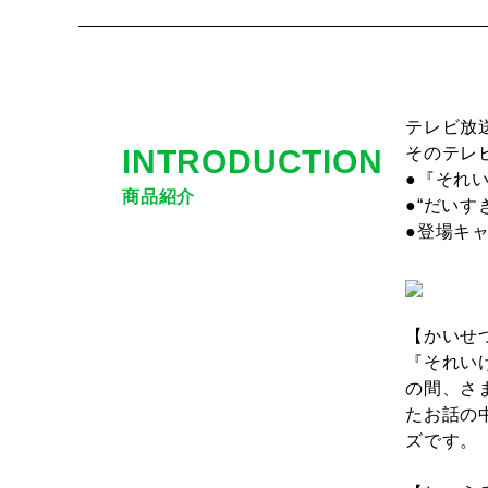
テレビ放
INTRODUCTION
そのテレ
●『それ
商品紹介
●“だい
●登場キ
【かいせ
『それい
の間、さ
たお話の
ズです。