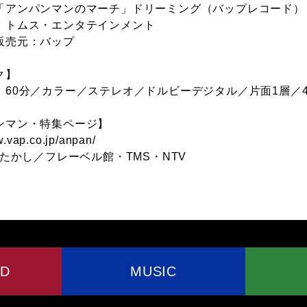
「アンパンマンのマーチ」ドリーミング（バップレコード）
：トムス・エンタテインメント
販売元：バップ
ク】
：60分／カラー／ステレオ／ドルビーデジタル／片面1層／4
ンマン・特集ページ】
w.vap.co.jp/anpan/
せたかし／フレーベル館・TMS・NTV
VD
MUSIC