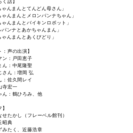
ろく話】
かちゃんまんとてんどん母さん」
かちゃんまんとメロンパンナちゃん」
かちゃんまんとバイキンロボット」
ールパンナとあかちゃんまん」
かちゃんまんとあくびどり」
ト：声の出演】
マン：戸田恵子
まん：中尾隆聖
じさん：増岡 弘
ん：佐久間レイ
山寺宏一
ゃん：鶴ひろみ、他
フ】
なせたかし（フレーベル館刊）
丘昭典
ずみたく、近藤浩章