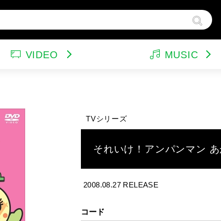
VIDEO
MUSIC
ンドトラック（映画）
テレビドラマ
サウンドトラック（テレビ）
韓国ドラマ
ア
他
ルパン三世
特集
バラエティ
イ
TVシリーズ
スポーツ・格闘技
グッズ
特
それいけ！アンパンマン 
2008.08.27 RELEASE
コード