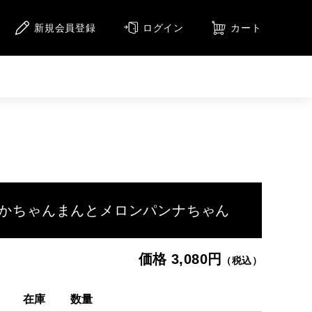
新規会員登録
ログイン
カート
ニメーション
アニメーション（CD）
メージ
集
あかちゃんまんとメロンパンナちゃん
価格 3,080円
（税込）
在庫
数量