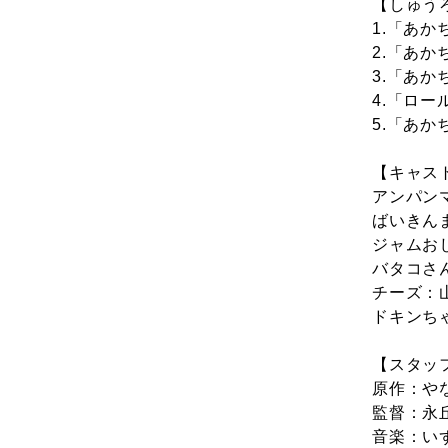
【しゅう
1.「あ
2.「あ
3.「あ
4.「ロ
5.「あ
【キャス
アンパン
ばいきん
ジャムお
バタコさ
チーズ：
ドキンち
【スタッ
原作：や
監督：永
音楽：い