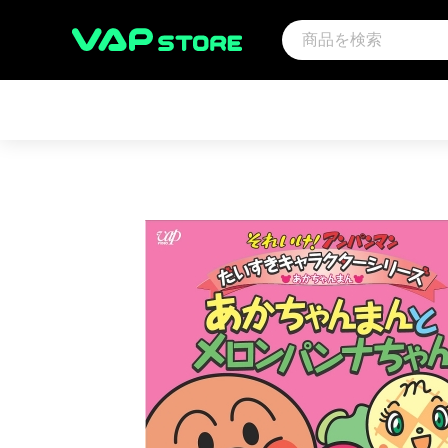
アーティスト
映画
サウ
アンパンマン音楽商品（CD)
アンパンマン
その
趣味・教養