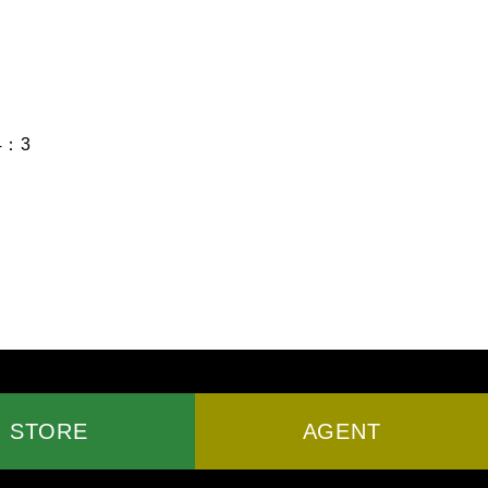
：3
AGENT
STORE