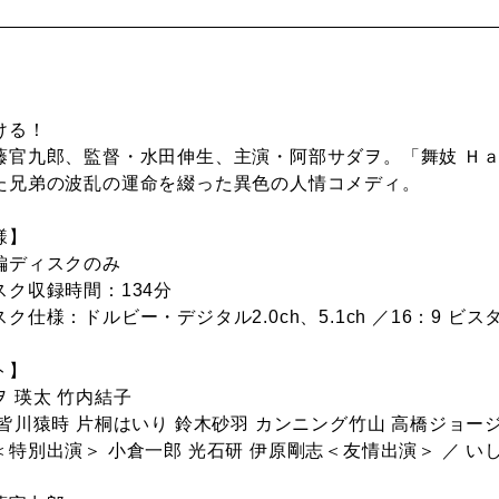
ける！
藤官九郎、監督・水田伸生、主演・阿部サダヲ。「舞妓 Ｈ
た兄弟の波乱の運命を綴った異色の人情コメディ。
様】
編ディスクのみ
スク収録時間：134分
ク仕様：ドルビー・デジタル2.0ch、5.1ch ／16：9 ビ
ト】
 瑛太 竹内結子
皆川猿時 片桐はいり 鈴木砂羽 カンニング竹山 高橋ジョー
＜特別出演＞ 小倉一郎 光石研 伊原剛志＜友情出演＞ ／ い