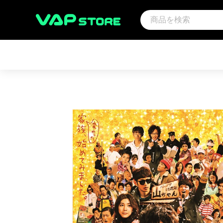
アーティスト
映画
サウ
アンパンマン音楽商品（CD)
アンパンマン
その
趣味・教養