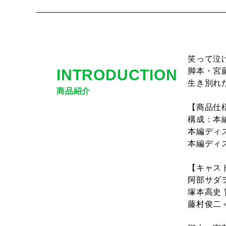
笑って泣
INTRODUCTION
脚本・宮
生き別れ
商品紹介
【商品仕
構成：本
本編ディ
本編ディス
【キャス
阿部サダヲ
塚本高史 
藤村俊二