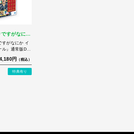
りですがなに…
ですがなにか イ
ナル』通常版D…
4,180円
（税込）
特典有り