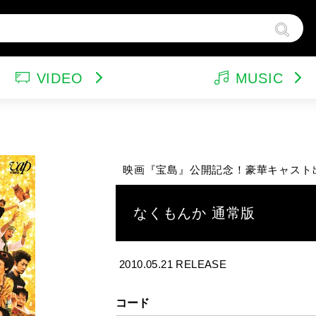
VIDEO
MUSIC
ンドトラック（映画）
テレビドラマ
サウンドトラック（テレビ）
韓国ドラマ
ア
他
ルパン三世
特集
バラエティ
イ
映画『宝島』公開記念！豪華キャスト
スポーツ・格闘技
グッズ
特
なくもんか 通常版
2010.05.21 RELEASE
コード