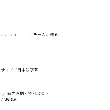
ａａａａｎ！！！」チームが贈る、
スタサイズ／日本語字幕
ジ ／ 陣内孝則＜特別出演＞
しだあゆみ