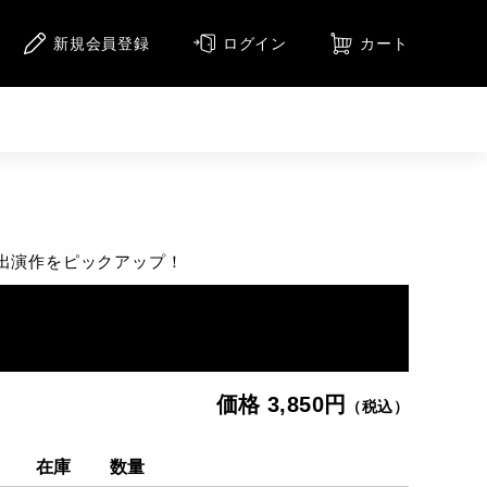
新規会員登録
ログイン
カート
ニメーション
アニメーション（CD）
メージ
出演作をピックアップ！
集
価格 3,850円
（税込）
在庫
数量