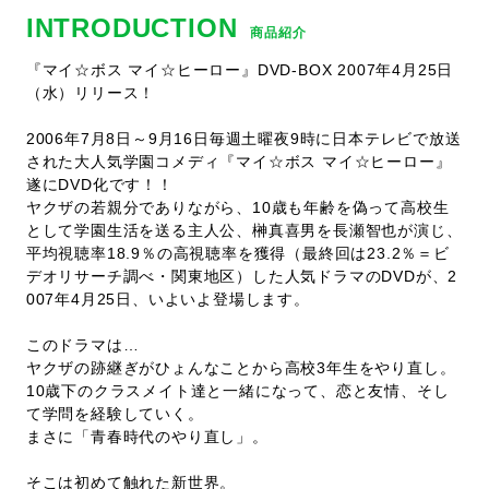
INTRODUCTION
商品紹介
『マイ☆ボス マイ☆ヒーロー』DVD-BOX 2007年4月25日
（水）リリース！
2006年7月8日～9月16日毎週土曜夜9時に日本テレビで放送
された大人気学園コメディ『マイ☆ボス マイ☆ヒーロー』
遂にDVD化です！！
ヤクザの若親分でありながら、10歳も年齢を偽って高校生
として学園生活を送る主人公、榊真喜男を長瀬智也が演じ、
平均視聴率18.9％の高視聴率を獲得（最終回は23.2％＝ビ
デオリサーチ調べ・関東地区）した人気ドラマのDVDが、2
007年4月25日、いよいよ登場します。
このドラマは…
ヤクザの跡継ぎがひょんなことから高校3年生をやり直し。
10歳下のクラスメイト達と一緒になって、恋と友情、そし
て学問を経験していく。
まさに「青春時代のやり直し」。
そこは初めて触れた新世界。