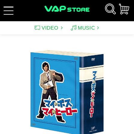
VIDEO
MUSIC
新規会員登録
ログイン
アーティスト
映画
サウンドトラック（映画）
テレビドラマ
サウンドトラック（テレ
韓国ドラマ
アニメーション（CD）
アニメーション
ビ）
アンパンマン
ルパン三世
アンパンマン音楽商品
その他
バラエティ
イメージ
（CD)
趣味・教養
スポーツ・格闘技
特集
グッズ
特集