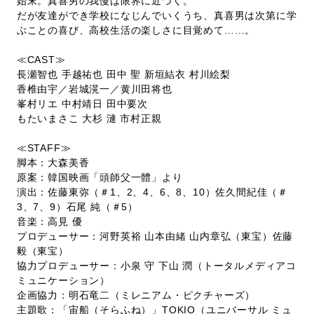
始末。真喜男の我慢は限界に近づく。
だが友達ができ学校になじんでいくうち、真喜男は次第に学
ぶことの喜び、高校生活の楽しさに目覚めて……。
≪CAST≫
長瀬智也 手越祐也 田中 聖 新垣結衣 村川絵梨
香椎由宇／岩城滉一／黄川田将也
峯村リエ 中村靖日 田中要次
もたいまさこ 大杉 漣 市村正親
≪STAFF≫
脚本：大森美香
原案：韓国映画「頭師父一體」より
演出：佐藤東弥（＃1、2、4、6、8、10）佐久間紀佳（＃
3、7、9）石尾 純（＃5）
音楽：高見 優
プロデューサー：河野英裕 山本由緒 山内章弘（東宝）佐藤
毅（東宝）
協力プロデューサー：小泉 守 下山 潤（トータルメディアコ
ミュニケーション）
企画協力：明石竜二（ミレニアム・ピクチャーズ）
主題歌：「宙船（そらふね）」TOKIO（ユニバーサル ミュ