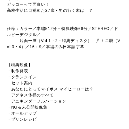
ガッコーって面白い！
高校生活に目覚めた27歳・男の行く末は―？
仕様：カラー／本編512分＋特典映像68分／STEREO／ド
ルビーデジタル／
片面一層（Vol.1・2・特典ディスク）、片面ニ層（V
ol.3・4）／16：9／本編のみ日本語字幕
【特典映像】
・制作発表
・クランクイン
・セット案内
・あなたにとってマイボス マイヒーローは？
・アグネス体操のすべて
・アニキンダーフルバージョン
・NG＆未公開映像集
・オールアップ
・プリンレシピ