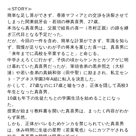
≪STORY≫
簡単な足し算ができず、香港マフィアとの交渉を決裂させて
しまった関東鋭牙会・若頭の榊真喜男、27歳。
本当なら真喜男は、父親で組長の喜一（市村正親）の跡を継
ぎ三代目となる予定だった。
だが、今回の一件を含め、簡単な計算ができず、常識を知ら
ず、我慢が足りないわが子の将来を案じた喜一は、真喜男に
「来年までに高校を卒業すること」と命じる。
中学さえろくに行かず、子供の頃からケンカとカツアゲに明
け暮れていた真喜男だったが、筆頭舎弟の黒井照之（大杉
漣）や若い舎弟の真鍋和弥（田中聖）に励まされ、私立セン
ト・アグネス学園3年A組に転入を決意した。
かくして、27歳なのに17歳と嘘をつき、正体を隠して高校3
年生となった真喜男。
10歳も年下の生徒たちとの学園生活を始めることになっ
た。
授業が始まり教科書を開いた真喜男は、まったく内容がわか
らず呆然。
しかも、正体がバレるためケンカを禁じられていた真喜男
は、休み時間に生徒の星野（若葉竜也）らにカツアゲされる