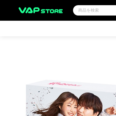
アーティスト
映画
サウ
アンパンマン音楽商品（CD)
アンパンマン
その
趣味・教養