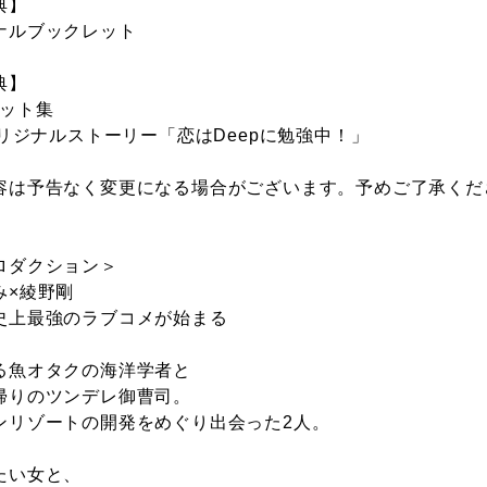
典】
ナルブックレット
典】
ポット集
オリジナルストーリー「恋はDeepに勉強中！」
容は予告なく変更になる場合がございます。予めご了承くだ
ロダクション＞
み×綾野剛
史上最強のラブコメが始まる
る魚オタクの海洋学者と
帰りのツンデレ御曹司。
ンリゾートの開発をめぐり出会った2人。
たい女と、