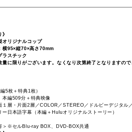
り》
製オリジナルコップ
横95×縦70×高さ70mm
プラスチック
数量に限りがございます。なくなり次第終了となりますので
本編5枚＋特典1枚）
：本編509分＋特典映像
１層・片面2層／COLOR／STEREO／ドルビーデジタル／
リー日本語字幕（本編＋Huluオリジナルストーリー）
※セルBlu-ray BOX、DVD-BOX共通