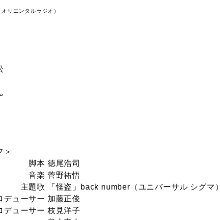
（オリエンタルラジオ）
松
ん
フ＞
 徳尾浩司
 菅野祐悟
「怪盗」back number（ユニバーサル シグマ
ロデューサー 加藤正俊
ューサー 枝見洋子