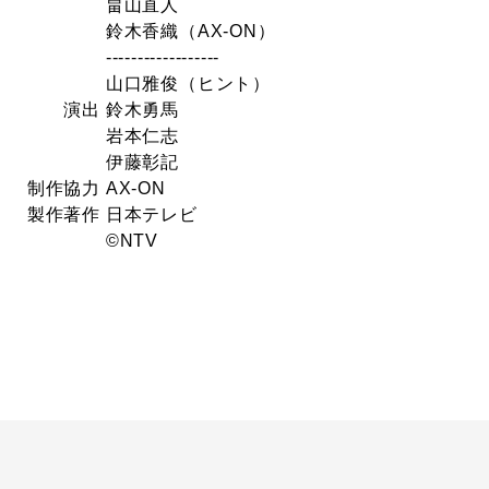
山直人
香織（AX-ON）
--------------
雅俊（ヒント）
 鈴木勇馬
本仁志
藤彰記
力 AX-ON
著作 日本テレビ
NTV