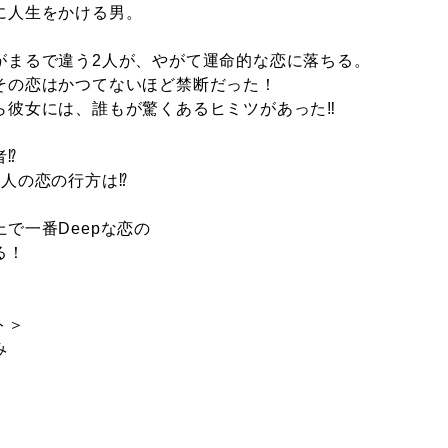
に人生をかける男。
がまるで違う2人が、やがて運命的な恋に落ちる。
その恋はかつてないほど禁断だった！
ら彼女には、誰もが驚くあるヒミツがあった‼
者⁉
2人の恋の行方は⁉
で一番Deepな恋の
る！
ト＞
み