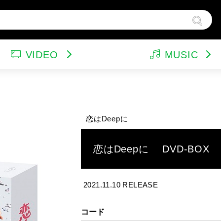
VIDEO
MUSIC
ンドトラック（映画）
テレビドラマ
サウンドトラック（テレビ）
韓国ドラマ
ア
他
ルパン三世
特集
バラエティ
イ
恋はDeepに
スポーツ・格闘技
グッズ
特
恋はDeepに DVD-BOX
2021.11.10 RELEASE
コード