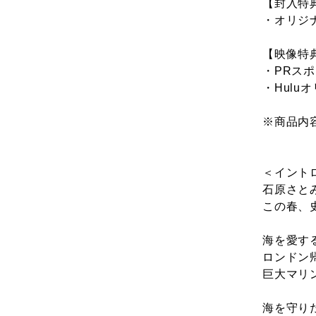
【封入特
・オリジ
【映像特
・PRス
・Hulu
※商品内
＜イント
石原さと
この春、
海を愛す
ロンドン
巨大マリ
海を守り