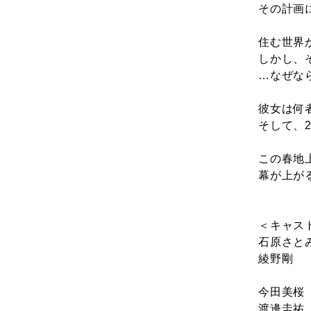
その計画
住む世界
しかし、
…なぜな
彼女は何
そして、
この春地上
幕が上が
＜キャス
石原さと
綾野剛
今田美桜
渡邊圭祐