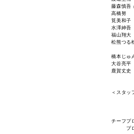
藤森慎吾
高橋努
筧美和子
水澤紳吾
福山翔大
松熊つる
橋本じゅ
大谷亮平
鹿賀丈史
＜スタッ
脚本
音楽
主題歌 
チーフプ
プロデ