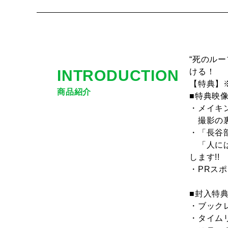
“死のル
INTRODUCTION
ける！
【特典】※D
商品紹介
■特典映
・メイキ
撮影の裏
・「長谷
「人には
します!!
・PRス
■封入特
・ブック
・タイム