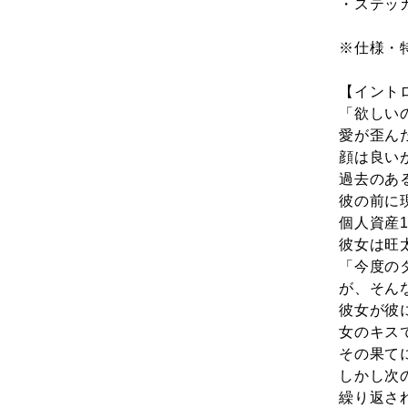
・ステッ
※仕様・
【イント
「欲しい
愛が歪ん
顔は良い
過去のあ
彼の前に
個人資産
彼女は旺
「今度の
が、そん
彼女が彼
女のキス
その果て
しかし次
繰り返さ