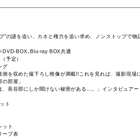
ープ”の謎を追い、カネと権力を追い求め、ノンストップで物
VD-BOX､Blu-ray BOX共通
像（予定）
ング
側を収めた撮下ろし映像が満載!!これを見れば、撮影現場に
部の部屋」
、長谷部にしか聞けない秘密がある…。」インタビュアー
ポット
典
レット
リープ表