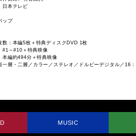
：日本テレビ
バップ
数：本編5枚＋特典ディスクDVD 1枚
#1～#10＋特典映像
：本編約494分＋特典映像
面一層・二層／カラー／ステレオ／ドルビーデジタル／16：
VD
MUSIC