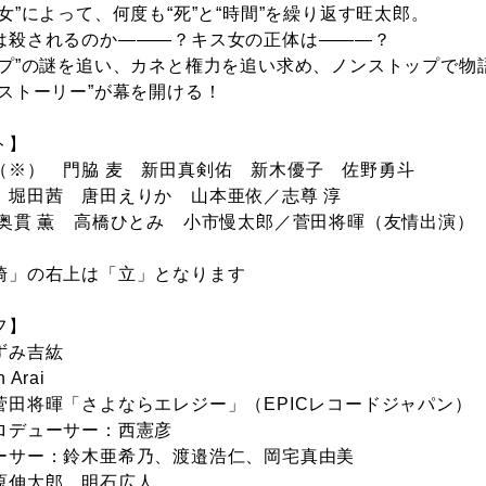
女”によって、何度も“死”と“時間”を繰り返す旺太郎。
は殺されるのか―――？キス女の正体は―――？
ープ”の謎を追い、カネと権力を追い求め、ノンストップで物
ブストーリー”が幕を開ける！
ト】
（※） 門脇 麦 新田真剣佑 新木優子 佐野勇斗
 堀田茜 唐田えりか 山本亜依／志尊 淳
 奥貫 薫 高橋ひとみ 小市慢太郎／菅田将暉（友情出演）
崎」の右上は「立」となります
フ】
ずみ吉紘
Arai
菅田将暉「さよならエレジー」（EPICレコードジャパン）
ロデューサー：西憲彦
ーサー：鈴木亜希乃、渡邉浩仁、岡宅真由美
原伸太郎、明石広人