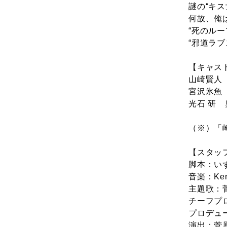
謎の“キス
何故、俺
“死のル
“邪道ラ
【キャス
山崎賢人
宮沢氷魚
光石 研
（※）「
【スタッ
脚本：い
音楽：Ken 
主題歌：
チーフプ
プロデュ
演出：菅