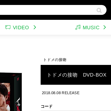
VIDEO
MUSIC
ンドトラック（映画）
テレビドラマ
サウンドトラック（テレビ）
韓国ドラマ
ア
他
ルパン三世
特集
バラエティ
イ
トドメの接吻
スポーツ・格闘技
グッズ
特
トドメの接吻 DVD-BOX
2018.08.08 RELEASE
コード