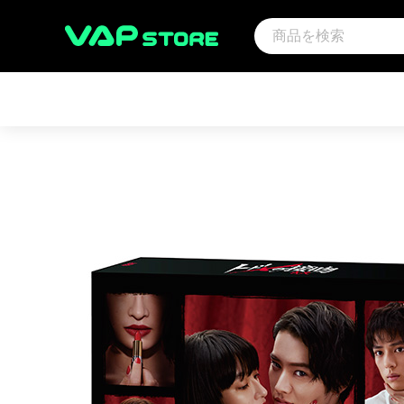
アーティスト
映画
サウ
アンパンマン音楽商品（CD)
アンパンマン
その
趣味・教養