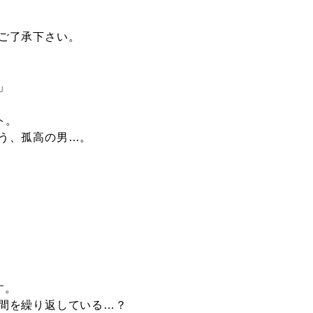
ご了承下さい。
」
ト。
う、孤高の男…。
。
す。
間を繰り返している…？