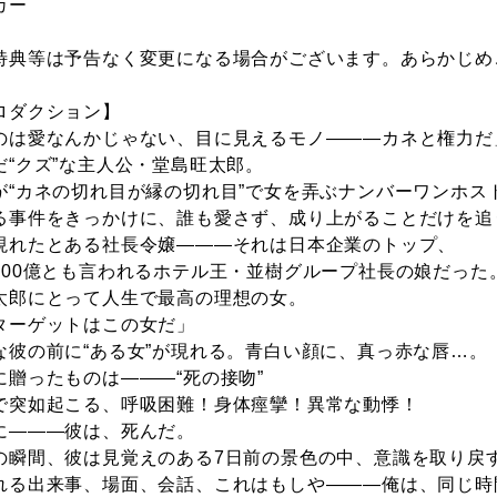
カー
特典等は予告なく変更になる場合がございます。あらかじめ
ロダクション】
のは愛なんかじゃない、目に見えるモノ―――カネと権力だ
だ“クズ”な主人公・堂島旺太郎。
が“カネの切れ目が縁の切れ目”で女を弄ぶナンバーワンホス
る事件をきっかけに、誰も愛さず、成り上がることだけを追
現れたとある社長令嬢―――それは日本企業のトップ、
100億とも言われるホテル王・並樹グループ社長の娘だった
太郎にとって人生で最高の理想の女。
ターゲットはこの女だ」
な彼の前に“ある女”が現れる。青白い顔に、真っ赤な唇…。
に贈ったものは―――“死の接吻”
で突如起こる、呼吸困難！身体痙攣！異常な動悸！
に―――彼は、死んだ。
の瞬間、彼は見覚えのある7日前の景色の中、意識を取り戻
れる出来事、場面、会話、これはもしや―――俺は、同じ時