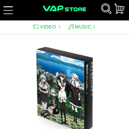
VIDEO
MUSIC
新規会員登録
ログイン
アーティスト
映画
サウンドトラック（映画）
テレビドラマ
サウンドトラック（テレ
韓国ドラマ
アニメーション（CD）
アニメーション
ビ）
アンパンマン
ルパン三世
アンパンマン音楽商品
その他
バラエティ
イメージ
（CD)
趣味・教養
スポーツ・格闘技
特集
グッズ
特集