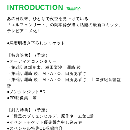
INTRODUCTION
商品紹介
あの日以来、ひとりで夜空を見上げている…
「エルフェンリート」の岡本倫が描く話題の最新コミック、
テレビアニメ化！
●烏宏明描き下ろしジャケット
【特典映像】（予定）
●オーディオコメンタリー
・第2話 逢坂良太、種田梨沙、洲崎 綾
・第5話 洲崎 綾、M・A・O、田所あずさ
・第6話 洲崎 綾、M・A・O、田所あずさ、土屋雅紀音響監
督
●ノンクレジットED
●PR映像集 等
【封入特典】（予定）
●「極黒のブリュンヒルデ」原作ネーム第1話
●イベントチケット優先販売申し込み券
●スペシャル特典CD収録内容