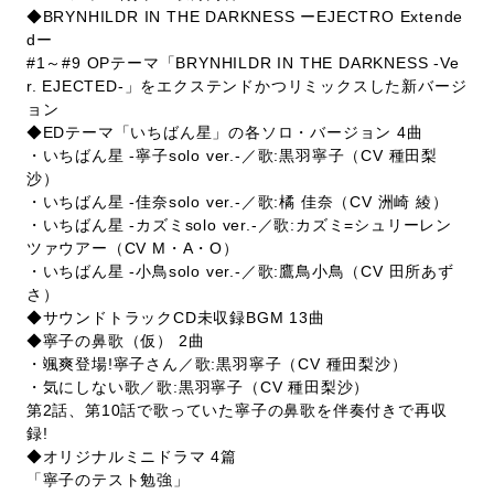
◆BRYNHILDR IN THE DARKNESS ーEJECTRO Extende
dー
#1～#9 OPテーマ「BRYNHILDR IN THE DARKNESS -Ve
r. EJECTED-」をエクステンドかつリミックスした新バージ
ョン
◆EDテーマ「いちばん星」の各ソロ・バージョン 4曲
・いちばん星 -寧子solo ver.-／歌:黒羽寧子（CV 種田梨
沙）
・いちばん星 -佳奈solo ver.-／歌:橘 佳奈（CV 洲崎 綾）
・いちばん星 -カズミsolo ver.-／歌:カズミ=シュリーレン
ツァウアー（CV M・A・O）
・いちばん星 -小鳥solo ver.-／歌:鷹鳥小鳥（CV 田所あず
さ）
◆サウンドトラックCD未収録BGM 13曲
◆寧子の鼻歌（仮） 2曲
・颯爽登場!寧子さん／歌:黒羽寧子（CV 種田梨沙）
・気にしない歌／歌:黒羽寧子（CV 種田梨沙）
第2話、第10話で歌っていた寧子の鼻歌を伴奏付きで再収
録!
◆オリジナルミニドラマ 4篇
「寧子のテスト勉強」