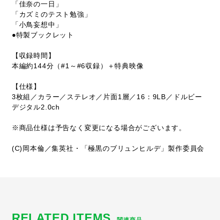
「佳奈の一日」
「カズミのテスト勉強」
「小鳥妄想中」
●特製ブックレット
【収録時間】
本編約144分（#1～#6収録）＋特典映像
【仕様】
3枚組／カラー／ステレオ／片面1層／16：9LB／ドルビー
デジタル2.0ch
※商品仕様は予告なく変更になる場合がございます。
(C)岡本倫／集英社・「極黒のブリュンヒルデ」製作委員会
RELATED ITEMS
関連商品