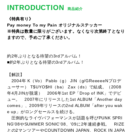
INTRODUCTION
商品紹介
《特典有り》
Pay money To my Pain オリジナルステッカー
※特典は数量に限りがございます。なくなり次第終了となり
ますので、予めご了承ください。
約2年ぶりとなる待望の3rdアルバム！
■約2年ぶりとなる待望の3rdアルバム！
【解説】
2004年 K（Vo） Pablo（g） JIN（g/GReeeeeNプロデ
ューサー） T$UYO$HI（ba） Zax（ds）で結成。（2008
年4月JINが脱退） 2006年1st EP「Drop of INK」でデビ
ュー。 2007年にリリースした1st ALBUM「Another day
comes」、2009年リリースの2nd ALBUM「after you wak
e up」がロングセールスを続ける。
圧倒的なライヴパフォーマンスが話題を呼びPUNK SPRI
NG‘08やSUMMER SONIC‘08、‘09に2年連続参戦。 RIZE
との2マンツアーやCOUNTDOWN JAPAN、ROCK IN JAPA