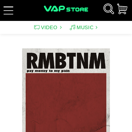
VIDEO
MUSIC
新規会員登録
ログイン
アーティスト
映画
サウンドトラック（映画）
テレビドラマ
サウンドトラック（テレ
韓国ドラマ
アニメーション（CD）
アニメーション
ビ）
アンパンマン
ルパン三世
アンパンマン音楽商品
その他
バラエティ
イメージ
（CD)
趣味・教養
スポーツ・格闘技
特集
グッズ
特集