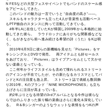
N FESなどの大型フェスやイベントでもバンドのスケール感
をアピールしてきた。
このバンドの魅力は一言でいうと “自由度の高さ”――。
スキルもキャラクターも立った4人が音楽性も活動ペース
もPTP独自のスタンスに拘って活動してきている。
4年半LAに在住していたKが帰国し2009年から本格的に始
動してきた彼ら。 ラウドロックにありがちな閉塞感などな
く、もがきながら前へ進み続ける希望の詩（うた）をKは唄
う。
2010年6月9日に彼らの新機軸を見せた「Pictures」をマ
キシシングルとDVDで発売。 両アイテムとも好セールス
をあげており、「Pictures」はライブアンセムとして欠かせ
ない楽曲となっている。
ここ何年かライフスタイルも含めて憧れられるストリート
のアイコンが不在でしたが、その新たなるカリスマとしてバ
ンドとKの注目度も急上昇。 ストリート誌で表紙も数回飾
り2010年、Kのブランド「NINE MICROPHONES」も立ち
上げさらに注目が高まっている。
約2年ぶりとなる待望の3rdアルバムとなる今作は彼らな
らではのふりきった振り幅の楽曲はさらに進化＆深化してい
る。 R＆Bシンガーのようなウェットな表情をもつKの声