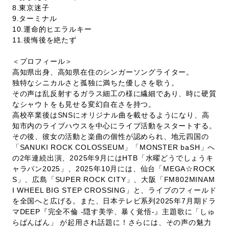
8.東京迷子
9.ターミナル
10.運命的ヒエラルキー
11.後悔後を絶たず
＜プロフィール＞
高知県出身、高知県在住のシンガーソングライター。
独特なシニカルさと孤独に満ちた優しさを歌う。
その声は乱反射するガラス細工の様に繊細であり、時に硬質
なシャウトをも見せる変幻自在さを持つ。
高校卒業後はSNSにオリジナル曲を載せるようになり、高
知市内のライブハウスを中心にライブ活動をスタートする。
その後、彼女の活動と楽曲の個性が認められ、地元四国の
「SANUKI ROCK COLOSSEUM」「MONSTER baSH」へ
の2年連続出演、2025年9月にはHTB「水曜どうでしょうキ
ャラバン2025」、2025年10月には、仙台「MEGA☆ROCK
S」、広島「SUPER ROCK CITY」、大阪「FM802MINAM
I WHEEL BIG STEP CROSSING」と、ライブのフィールド
を全国へと広げる。また、日本テレビ系列2025年7月期ドラ
マDEEP『完全不倫 -隠す美学、暴く覚悟-』主題歌に「しゅ
らばんばん」 が起用され話題に！さらには、その声の魅力