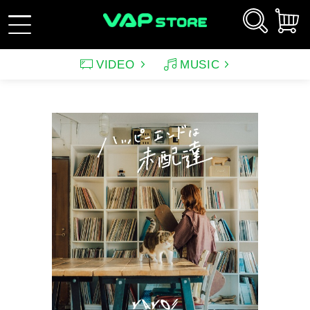
VIDEO
MUSIC
新規会員登録
ログイン
アーティスト
映画
サウンドトラック（映画）
テレビドラマ
サウンドトラック（テレ
韓国ドラマ
アニメーション（CD）
アニメーション
ビ）
アンパンマン
ルパン三世
アンパンマン音楽商品
その他
バラエティ
イメージ
（CD)
趣味・教養
スポーツ・格闘技
特集
グッズ
特集