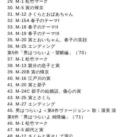
29. M-1 松竹マーク
30. M-5 寅の帰京
31. M-12 さくらとおばあちゃん
32. M-15A 春子のテーマI
33. M-18 春子のテーマII
34. M-19 春子のテーマIII
35. M-20 寅とおいちゃん、春子の笑顔
36. M-25 エンディング
第5作「男はつらいよ・望郷編」（‘70）
37. M-1 松竹マーク
38. M-13 親分の息子と寅
39. M-20B 寅の帰京
40. M-16 江戸川の寅
41. M-20 寅と節子
42. M-24C 節子の結婚話、傷心の寅
43. M-25 寅とさくら
44. M-27 エンディング
45. 男はつらいよ＜第4作ヴァージョン＞ 歌：渥美 清
第6作「男はつらいよ 純情編」（‘71）
46. M-1 松竹マーク
47. M-5 絹代と寅
48. M-12 さくらと寅そして源公