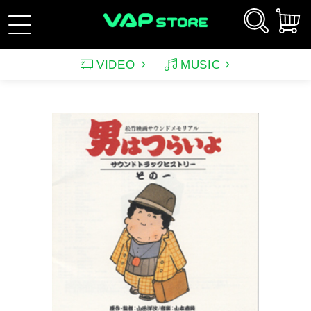
VIDEO
MUSIC
新規会員登録
ログイン
アーティスト
映画
サウンドトラック（映画）
テレビドラマ
サウンドトラック（テレ
韓国ドラマ
アニメーション（CD）
アニメーション
ビ）
アンパンマン
ルパン三世
アンパンマン音楽商品
その他
バラエティ
イメージ
（CD)
趣味・教養
スポーツ・格闘技
特集
グッズ
特集