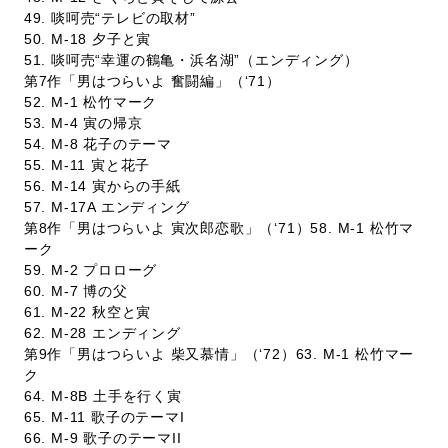
49. 啖呵売“テレビの取材”
50. M-18 夕子と寅
51. 啖呵売“幸運の鶴亀・浜名湖”（エンディング）
第7作「男はつらいよ 奮闘編」（‘71）
52. M-1 松竹マーク
53. M-4 寅の帰京
54. M-8 花子のテーマ
55. M-11 寅と花子
56. M-14 寅からの手紙
57. M-17A エンディング
第8作「男はつらいよ 寅次郎恋歌」（‘71）58. M-1 松竹マ
ーク
59. M-2 プロローグ
60. M-7 博の父
61. M-22 秋空と寅
62. M-28 エンディング
第9作「男はつらいよ 柴又慕情」（‘72）63. M-1 松竹マー
ク
64. M-8B 土手を行く寅
65. M-11 歌子のテーマI
66. M-9 歌子のテーマII