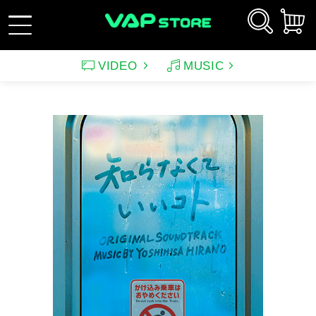
VIDEO
MUSIC
新規会員登録
ログイン
アーティスト
映画
サウンドトラック（映画）
テレビドラマ
サウンドトラック（テレ
韓国ドラマ
アニメーション（CD）
アニメーション
ビ）
アンパンマン
ルパン三世
アンパンマン音楽商品
その他
バラエティ
イメージ
（CD)
趣味・教養
スポーツ・格闘技
特集
グッズ
特集