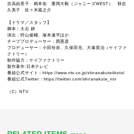
吉高由里子 柄本佑 重岡大毅（ジャニーズWEST） 秋吉
久美子 佐々木蔵之介
【ドラマ／スタッフ】
脚本：大石 静
演出：狩山俊輔、塚本連平ほか
チーププロデューサー：西憲彦
プロデューサー：小田玲奈、久保田充、大塚英治（ケイファ
クトリー）
制作協力：ケイファクトリー
製作著作:日本テレビ
番組公式サイト：
https://www.ntv.co.jp/shiranakuteiikoto/
番組公式Twitter：
https://twitter.com/shiranakute_ntv
（C）NTV
RELATED ITEMS