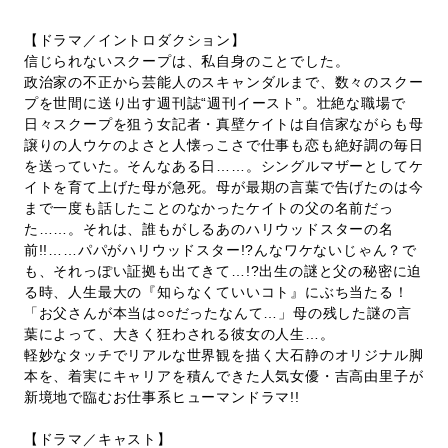
【ドラマ／イントロダクション】
信じられないスクープは、私自身のことでした。
政治家の不正から芸能人のスキャンダルまで、数々のスクー
プを世間に送り出す週刊誌“週刊イースト”。壮絶な職場で
日々スクープを狙う女記者・真壁ケイトは自信家ながらも母
譲りの人ウケのよさと人懐っこさで仕事も恋も絶好調の毎日
を送っていた。そんなある日……。シングルマザーとしてケ
イトを育て上げた母が急死。母が最期の言葉で告げたのは今
まで一度も話したことのなかったケイトの父の名前だっ
た……。それは、誰もがしるあのハリウッドスターの名
前!!……パパがハリウッドスター!?んなワケないじゃん？で
も、それっぽい証拠も出てきて…!?出生の謎と父の秘密に迫
る時、人生最大の『知らなくていいコト』にぶち当たる！
「お父さんが本当は○○だったなんて…」母の残した謎の言
葉によって、大きく狂わされる彼女の人生…。
軽妙なタッチでリアルな世界観を描く大石静のオリジナル脚
本を、着実にキャリアを積んできた人気女優・吉高由里子が
新境地で臨むお仕事系ヒューマンドラマ!!
【ドラマ／キャスト】