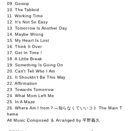
09. Gossip
10. The Tabloid
11. Working Time
12. It's Not So Easy
13. Tomorrow Is Another Day
14. Maybe Wrong
15. My Heart Is Lost
16. Think It Over
17. Get In Time！
18. A Little Break
19. Something Is Going On
20. Can't Tell Who I Am
21. It Shouldn't Be This Way
22. Affirmation
23. Towards Tomorrow
24. What Mom Left Me
25. In A Maze
26. Where Am I from？―知らなくていいコト The Main T
heme
All Music Composed ＆ Arranged by 平野義久