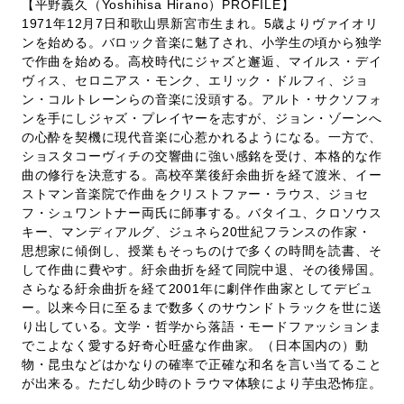
【平野義久（Yoshihisa Hirano）PROFILE】
1971年12月7日和歌山県新宮市生まれ。5歳よりヴァイオリ
ンを始める。バロック音楽に魅了され、小学生の頃から独学
で作曲を始める。高校時代にジャズと邂逅、マイルス・デイ
ヴィス、セロニアス・モンク、エリック・ドルフィ、ジョ
ン・コルトレーンらの音楽に没頭する。アルト・サクソフォ
ンを手にしジャズ・プレイヤーを志すが、ジョン・ゾーンへ
の心酔を契機に現代音楽に心惹かれるようになる。一方で、
ショスタコーヴィチの交響曲に強い感銘を受け、本格的な作
曲の修行を決意する。高校卒業後紆余曲折を経て渡米、イー
ストマン音楽院で作曲をクリストファー・ラウス、ジョセ
フ・シュワントナー両氏に師事する。バタイユ、クロソウス
キー、マンディアルグ、ジュネら20世紀フランスの作家・
思想家に傾倒し、授業もそっちのけで多くの時間を読書、そ
して作曲に費やす。紆余曲折を経て同院中退、その後帰国。
さらなる紆余曲折を経て2001年に劇伴作曲家としてデビュ
ー。以来今日に至るまで数多くのサウンドトラックを世に送
り出している。文学・哲学から落語・モードファッションま
でこよなく愛する好奇心旺盛な作曲家。（日本国内の）動
物・昆虫などはかなりの確率で正確な和名を言い当てること
が出来る。ただし幼少時のトラウマ体験により芋虫恐怖症。