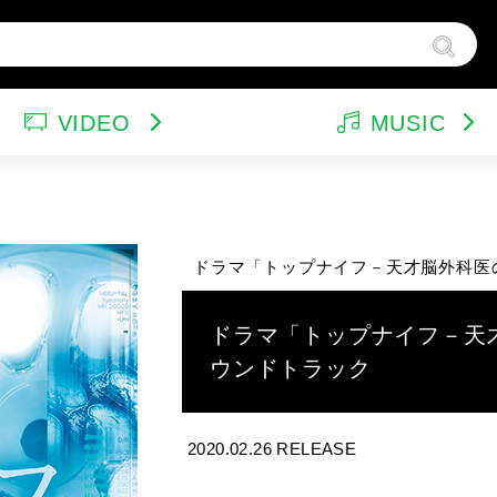
VIDEO
MUSIC
ンドトラック（映画）
テレビドラマ
サウンドトラック（テレビ）
韓国ドラマ
ア
他
ルパン三世
特集
バラエティ
イ
ドラマ「トップナイフ－天才脳外科医
スポーツ・格闘技
グッズ
特
ドラマ「トップナイフ－天
ウンドトラック
2020.02.26 RELEASE