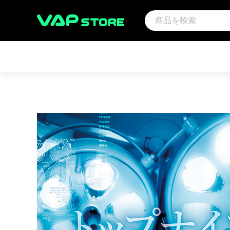
アーティスト
映画
サウ
アンパンマン音楽商品（CD)
アンパンマン
その
趣味・教養