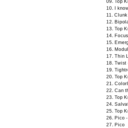
09. Top K
10. I kno
11. Clunk
12. Bipol
13. Top K
14. Focu
15. Emer
16. Modul
17. Thin 
18. Twist
19. Tight
20. Top K
21. Color
22. Can 
23. Top K
24. Salva
25. Top K
26. Pico 
27. Pico