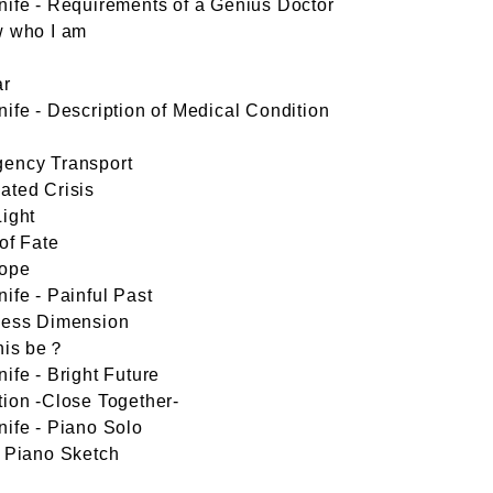
nife - Requirements of a Genius Doctor
w who I am
ar
nife - Description of Medical Condition
s
gency Transport
ated Crisis
Light
 of Fate
rope
nife - Painful Past
less Dimension
this be？
nife - Bright Future
tion -Close Together-
nife - Piano Solo
- Piano Sketch