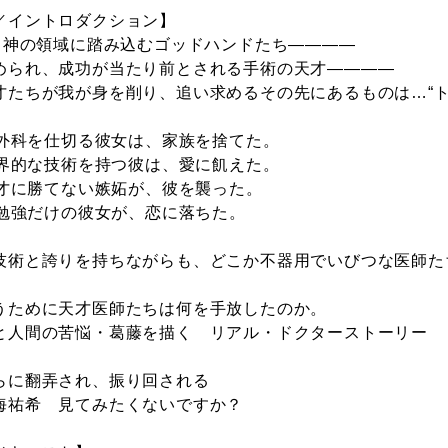
／イントロダクション】
いう神の領域に踏み込むゴッドハンドたち――――
められ、成功が当たり前とされる手術の天才――――
才たちが我が身を削り、追い求めるその先にあるものは…“ト
 脳外科を仕切る彼女は、家族を捨てた。
 世界的な技術を持つ彼は、愛に飢えた。
 天才に勝てない嫉妬が、彼を襲った。
× 勉強だけの彼女が、恋に落ちた。
技術と誇りを持ちながらも、どこか不器用でいびつな医師た
うために天才医師たちは何を手放したのか。
と人間の苦悩・葛藤を描く リアル・ドクターストーリー
らに翻弄され、振り回される
海祐希 見てみたくないですか？