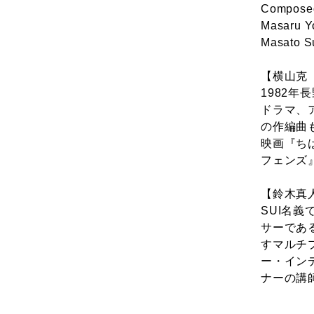
Composed
Masaru Yo
Masato Su
【横山克（M
1982
ドラマ、
の作編曲
映画『ち
フェンズ
【鈴木真人（
SUI名
サーであ
すマルチ
ー・イン
ナーの講