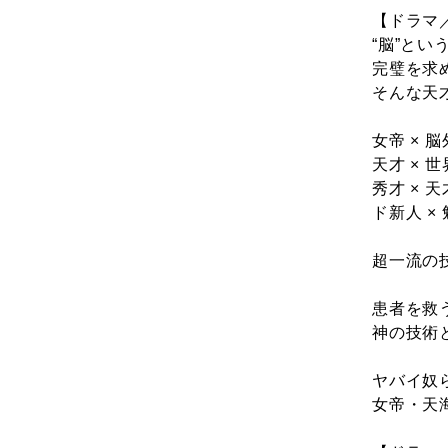
【ドラマ
“脳”と
完璧を求
そんな天
女帝 ×
天才 ×
秀才 ×
ド新人 
超一流の
患者を救
神の技術
ヤバイ奴
女帝・天