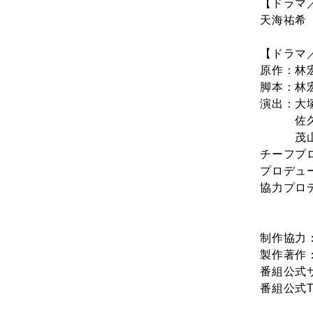
【ドラマ
天海祐希
【ドラマ
原作：林
脚本：林宏
演出：大
佐久
茂山
チーフプ
プロデュ
協力プロ
岡
白
制作協力：
製作著作
番組公式
番組公式Tw