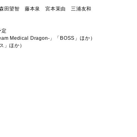
森田望智 藤本泉 宮本茉由 三浦友和
予定
edical Dragon-」「BOSS」ほか）
ス」ほか）