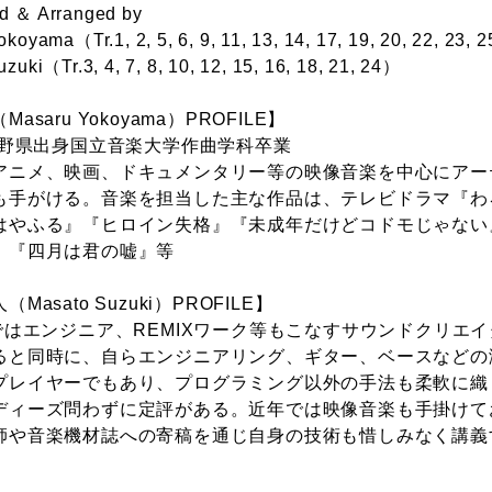
 ＆ Arranged by
koyama（Tr.1, 2, 5, 6, 9, 11, 13, 14, 17, 19, 20, 22, 23
zuki（Tr.3, 4, 7, 8, 10, 12, 15, 16, 18, 21, 24）
asaru Yokoyama）PROFILE】
年長野県出身国立音楽大学作曲学科卒業
アニメ、映画、ドキュメンタリー等の映像音楽を中心にアー
も手がける。音楽を担当した主な作品は、テレビドラマ『わ
はやふる』『ヒロイン失格』『未成年だけどコドモじゃない
』『四月は君の嘘』等
Masato Suzuki）PROFILE】
義ではエンジニア、REMIXワーク等もこなすサウンドクリエ
ると同時に、自らエンジニアリング、ギター、ベースなどの
プレイヤーでもあり、プログラミング以外の手法も柔軟に織
ディーズ問わずに定評がある。近年では映像音楽も手掛けて
師や音楽機材誌への寄稿を通じ自身の技術も惜しみなく講義