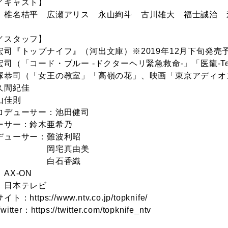
／キャスト】
 椎名桔平 広瀬アリス 永山絢斗 古川雄大 福士誠治 
／スタッフ】
宏司『トップナイフ』（河出文庫）※2019年12月下旬発売
司（「コード・ブルー -ドクターヘリ緊急救命-」「医龍-Team M
塚恭司（「女王の教室」「高嶺の花」、映画「東京アディオ
間紀佳
佳則
ロデューサー：池田健司
ーサー：鈴木亜希乃
デューサー：難波利昭
宅真由美
石香織
AX-ON
：日本テレビ
サイト：
https://www.ntv.co.jp/topknife/
itter：
https://twitter.com/topknife_ntv