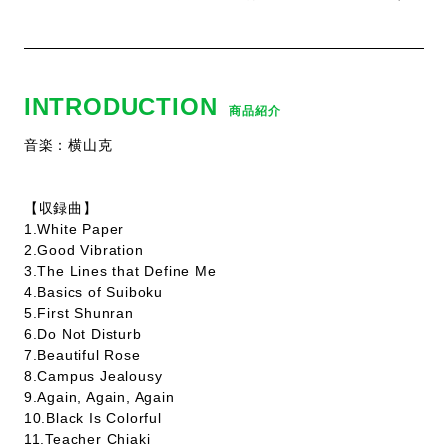
INTRODUCTION
商品紹介
音楽：横山克
【収録曲】
1.White Paper
2.Good Vibration
3.The Lines that Define Me
4.Basics of Suiboku
5.First Shunran
6.Do Not Disturb
7.Beautiful Rose
8.Campus Jealousy
9.Again, Again, Again
10.Black Is Colorful
11.Teacher Chiaki