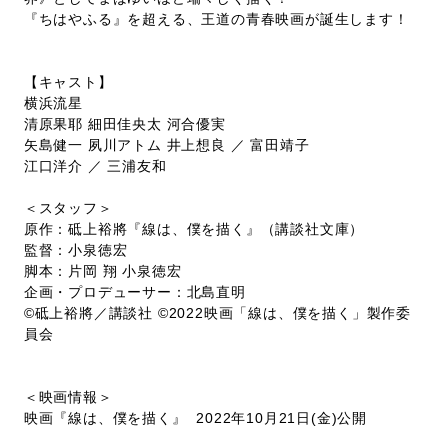
『ちはやふる』を超える、王道の青春映画が誕生します！
【キャスト】
横浜流星
清原果耶 細田佳央太 河合優実
矢島健一 夙川アトム 井上想良 ／ 富田靖子
江口洋介 ／ 三浦友和
＜スタッフ＞
原作：砥上裕將『線は、僕を描く』（講談社文庫）
監督：小泉徳宏
脚本：片岡 翔 小泉徳宏
企画・プロデューサー：北島直明
©砥上裕將／講談社 ©2022映画「線は、僕を描く」製作委
員会
＜映画情報＞
映画『線は、僕を描く』 2022年10月21日(金)公開