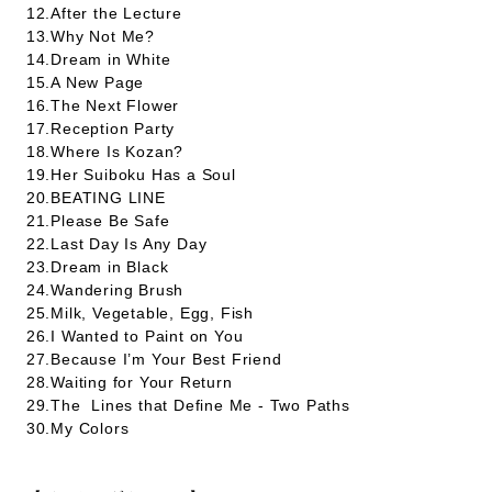
12.After the Lecture
13.Why Not Me?
14.Dream in White
15.A New Page
16.The Next Flower
17.Reception Party
18.Where Is Kozan?
19.Her Suiboku Has a Soul
20.BEATING LINE
21.Please Be Safe
22.Last Day Is Any Day
23.Dream in Black
24.Wandering Brush
25.Milk, Vegetable, Egg, Fish
26.I Wanted to Paint on You
27.Because I’m Your Best Friend
28.Waiting for Your Return
29.The Lines that Define Me - Two Paths
30.My Colors