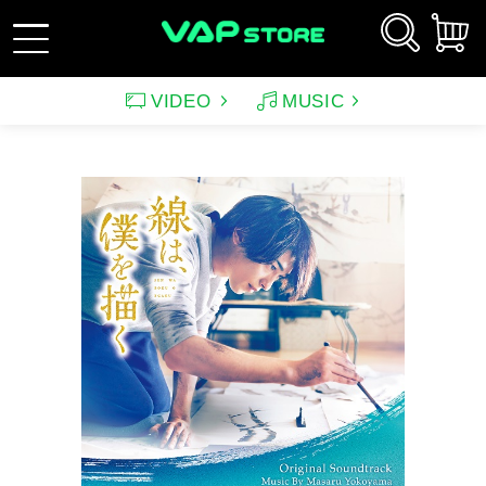
VIDEO
MUSIC
新規会員登録
ログイン
アーティスト
映画
サウンドトラック（映画）
テレビドラマ
サウンドトラック（テレ
韓国ドラマ
アニメーション（CD）
アニメーション
ビ）
アンパンマン
ルパン三世
アンパンマン音楽商品
その他
バラエティ
イメージ
（CD)
趣味・教養
スポーツ・格闘技
特集
グッズ
特集