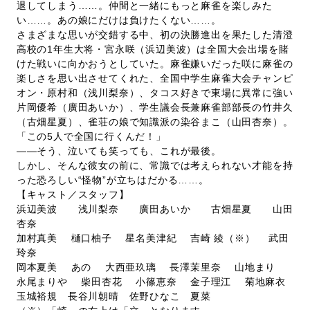
退してしまう……。仲間と一緒にもっと麻雀を楽しみた
い……。あの娘にだけは負けたくない……。
さまざまな思いが交錯する中、初の決勝進出を果たした清澄
高校の1年生大将・宮永咲（浜辺美波）は全国大会出場を賭
けた戦いに向かおうとしていた。麻雀嫌いだった咲に麻雀の
楽しさを思い出させてくれた、全国中学生麻雀大会チャンピ
オン・原村和（浅川梨奈）、タコス好きで東場に異常に強い
片岡優希（廣田あいか）、学生議会長兼麻雀部部長の竹井久
（古畑星夏）、雀荘の娘で知識派の染谷まこ（山田杏奈）。
「この5人で全国に行くんだ！」
――そう、泣いても笑っても、これが最後。
しかし、そんな彼女の前に、常識では考えられない才能を持
った恐ろしい“怪物”が立ちはだかる……。
【キャスト／スタッフ】
浜辺美波 浅川梨奈 廣田あいか 古畑星夏 山田
杏奈
加村真美 樋口柚子 星名美津紀 吉崎 綾（※） 武田
玲奈
岡本夏美 あの 大西亜玖璃 長澤茉里奈 山地まり
永尾まりや 柴田杏花 小篠恵奈 金子理江 菊地麻衣
玉城裕規 長谷川朝晴 佐野ひなこ 夏菜