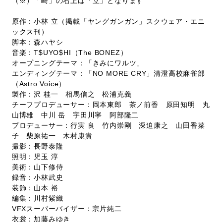
（※）「崎」の右上は「立」となります
原作：小林 立（掲載「ヤングガンガン」スクウェア・エニ
ックス刊）
脚本：森ハヤシ
音楽：T$UYO$HI（The BONEZ）
オープニングテーマ：「きみにワルツ」
エンディングテーマ：「NO MORE CRY」清澄高校麻雀部
（Astro Voice）
製作：沢 桂一 相馬信之 松浦克義
チーフプロデューサー：岡本東郎 茶ノ前香 原田知明 丸
山博雄 中川 岳 宇田川寧 阿部隆二
プロデューサー：行実 良 竹内崇剛 深迫康之 山田香菜
子 柴原祐一 木村康貴
撮影：長野泰隆
照明：児玉 淳
美術：山下修侍
録音：小林武史
装飾：山本 裕
編集：川村紫織
VFXスーパーバイザー：宗片純二
衣裳：加藤みゆき