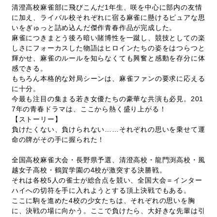
清澄高校麻雀部に飛びこんだ1年生、咲を中心に部内の友情
に加え、ライバル校それぞれに宿る麻雀に懸けるピュアな思
いをぎゅっと詰め込んだ傑作青春作品が完成した。
麻雀につきまとう後ろ暗い賭博性を一蹴し、競技としての楽
しさにフォーカスした物語はヒロインたちの姿をはつらつと
輝かせ、麻雀のルールを知らなくても興奮と感動を存分に体
感できる。
もちろん本格的な対局シーンは、麻雀ファンの要求に応える
に十分。
今最も注目の集まる若き女優たちの豪華な共演も必見。201
7年の青春ドラマは、ここから熱く盛り上がる！
【ストーリー】
負けたくない、負けられない……それぞれの思いを乗せて運
命の牌がその手に握られた！
全国高校麻雀大会・長野県予選、清澄高校・龍門渕高校・風
越女子高校・鶴賀学園の4校が激突する決勝戦。
それは各校5人の雀士が総合点を競い、全国大会＝インター
ハイへの切符を手に入れようとする頂上決戦でもある。
ここに駒を進めた4校の少女たちは、それぞれの思いを胸
に、決戦の場に向かう。ここで負けたら、大好きな先輩は引