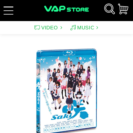
VIDEO
MUSIC
新規会員登録
ログイン
アーティスト
映画
サウンドトラック（映画）
テレビドラマ
サウンドトラック（テレ
韓国ドラマ
アニメーション（CD）
アニメーション
ビ）
アンパンマン
ルパン三世
アンパンマン音楽商品
その他
バラエティ
イメージ
（CD)
趣味・教養
スポーツ・格闘技
特集
グッズ
特集