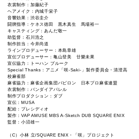
衣裳制作：加藤紀子
ヘアメイク：内城千栄子
音響効果：渋谷圭介
闘牌指導：ケネス徳田 黒木真生 馬場裕一
キャスティング：あんだ敬一
助監督：石川浩之
制作担当：今井尚道
ラインプロデューサー：本島章雄
宣伝プロデューサー：亀山登美 廿樂未果
宣伝協力：トーハン プルーク
Special Thanks：アニメ「咲-Saki-」製作委員会・清澄高
校麻雀部
麻雀協力：麻雀企画集団バビロン 日本プロ麻雀連盟
衣裳制作：バンダイアパレル
制作プロダクション：ダブ
宣伝：MUSA
配給：プレシディオ
製作：VAP AMUSE MBS A-Sketch DUB SQUARE ENIX
監督：小沼雄一
（C）小林 立/SQUARE ENIX・「咲」プロジェクト