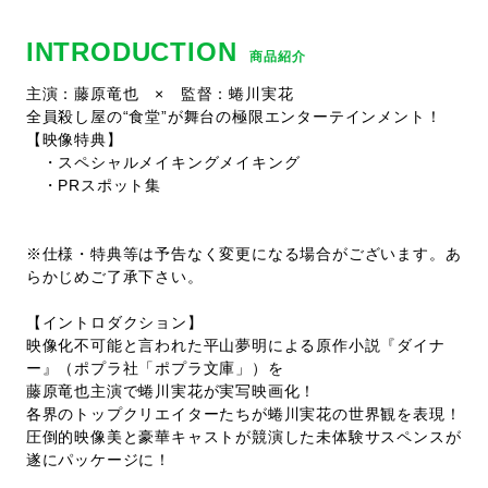
INTRODUCTION
商品紹介
主演：藤原竜也 × 監督：蜷川実花
全員殺し屋の“食堂”が舞台の極限エンターテインメント！
【映像特典】
・スペシャルメイキングメイキング
・PRスポット集
※仕様・特典等は予告なく変更になる場合がございます。あ
らかじめご了承下さい。
【イントロダクション】
映像化不可能と言われた平山夢明による原作小説『ダイナ
ー』（ポプラ社「ポプラ文庫」）を
藤原竜也主演で蜷川実花が実写映画化！
各界のトップクリエイターたちが蜷川実花の世界観を表現！
圧倒的映像美と豪華キャストが競演した未体験サスペンスが
遂にパッケージに！