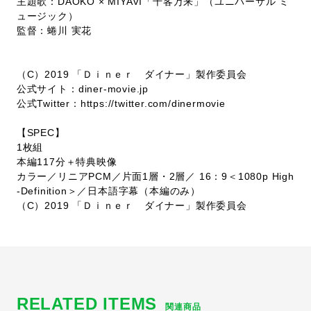
主題歌：DAOKO × MIYAVI「千客万来」（ユニバーサル ミ
ュージック）
監督：蜷川 実花
（C）2019 「Ｄｉｎｅｒ ダイナー」製作委員会
公式サイト：
diner-movie.jp
公式Twitter：
https://twitter.com/dinermovie
【SPEC】
1枚組
本編117分＋特典映像
カラー／リニアPCM／片面1層・2層／ 16：9＜1080p High
-Definition＞／日本語字幕（本編のみ）
（C）2019 「Ｄｉｎｅｒ ダイナー」製作委員会
RELATED ITEMS
関連商品