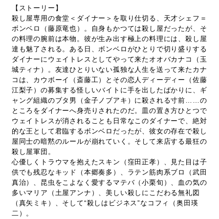
【ストーリー】
殺し屋専用の食堂＜ダイナー＞を取り仕切る、天才シェフ＝
ボンベロ（藤原竜也）。自身もかつては殺し屋だったが、そ
の料理の腕前は本物。彼が生み出す極上の料理には、殺し屋
達も魅了される。ある日、ボンベロがひとりで切り盛りする
ダイナーにウェイトレスとしてやって来たオオバカナコ（玉
城ティナ）。友達ひとりいない孤独な人生を送って来たカナ
コは、カウボーイ（斎藤工）とその恋人ディーディー（佐藤
江梨子）の募集する怪しいバイトに手を出したばかりに、ギ
ャング組織のブタ男（金子ノブアキ）に殺される寸前……の
ところをダイナーへ身売りされたのだ。皿の置き方ひとつで
ウェイトレスが消されることも日常なこのダイナーで、絶対
的な王として君臨するボンベロだったが、彼女の存在で殺し
屋同士の暗黙のルールが崩れていく。そして来店する最狂の
殺し屋軍団。
心優しくトラウマを抱えたスキン（窪田正孝）、見た目は子
供でも残忍なキッド（本郷奏多）、ラテン筋肉系ブロ（武田
真治）、昆虫をこよなく愛するマテバ（小栗旬）、血の気の
多いマリア（土屋アンナ）、美しい殺しにこだわる無礼図
（真矢ミキ）、そして“殺しはビジネス”なコフィ（奥田瑛
二）。