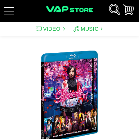
VIDEO
MUSIC
新規会員登録
ログイン
アーティスト
映画
サウンドトラック（映画）
テレビドラマ
サウンドトラック（テレ
韓国ドラマ
アニメーション（CD）
アニメーション
ビ）
アンパンマン
ルパン三世
アンパンマン音楽商品
その他
バラエティ
イメージ
（CD)
趣味・教養
スポーツ・格闘技
特集
グッズ
特集