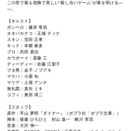
この世で最も危険で美しい“殺し合いゲーム”が幕を明ける―
―。
【キャスト】
ボンベロ：藤原 竜也
オオバカナコ：玉城 ティナ
スキン：窪田 正孝
キッド：本郷 奏多
ブロ：武田 真治
カウボーイ：斎藤 工
ディーディー：佐藤 江梨子
ブタ男：金子 ノブアキ
マテバ：小栗 旬
マリア：土屋 アンナ
無礼図：真矢 ミキ
コフィ：奥田 瑛二
【スタッフ】
原作：平山 夢明『ダイナー』（ポプラ社「ポプラ文庫」）
脚本：後藤 ひろひと 杉山 嘉一 蜷川 実花
音楽：大沢 伸一