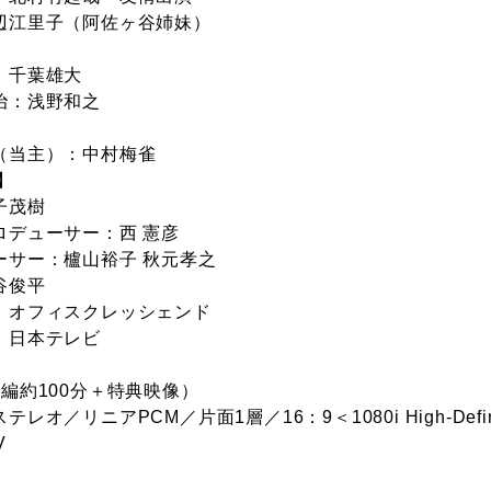
辺江里子（阿佐ヶ谷姉妹）
：千葉雄大
治：浅野和之
（当主）：中村梅雀
】
子茂樹
ロデューサー：西 憲彦
ーサー：櫨山裕子 秋元孝之
谷俊平
：オフィスクレッシェンド
：日本テレビ
】
編約100分＋特典映像）
テレオ／リニアPCM／片面1層／16：9＜1080i High-Def
V