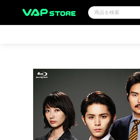
アーティスト
映画
サウ
アンパンマン音楽商品（CD)
アンパンマン
その
趣味・教養