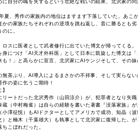
めに自分の職を失するという壮絶な戦いの結果、北沢家の問
19年夏、秀作の家族内の地位はますます下落していた。あこ
ほかの家族たちそれぞれの逆境を跳ね返し、昔に勝るとも劣
うのに。
、ロスに医者として武者修行に出ていた博文が帰ってくる。
を身につけ「AI天才外科医」として日本に凱旋した博文は「
来も！」と高らかに宣言、北沢家にAIケンジそして、その妹
の無茶ぶり、AI導入によるまさかの不祥事、そして実らな
秀作の姿に乞うご期待！
じ】
エリートだった北沢秀作（山田涼介）が、犯罪者となり失職
泰蔵（中村梅雀）は自らの経験を書いた著書『没落家族』が
（小澤征悦）もAIドクターとしてアメリカで成功、知晶（波
之）と楠木（千葉雄大）も執事として北沢家に復帰した。が
落ちこぼれだった。