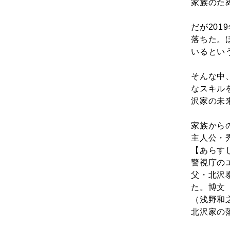
家族のた
だが20
落ちた。
いるとい
そんな中
なスキル
沢家の未
家族から
主人公・
【あらす
警視庁の
父・北沢
た。博文
（浅野和
北沢家の