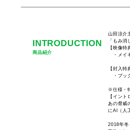
山田涼介
INTRODUCTION
「もみ消
【映像特典
商品紹介
・メイキ
【封入特典
・ブッ
※仕様・
【イント
あの脅威
にAI（
2018