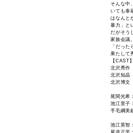
そんな中
いても泰
はなんと
暴力」と
だがそう
家族会議
「だった
果たして
【CAST
北沢秀作
北沢知晶
北沢博文
尾関光希
池江里子
手毛綱美
池江英智
尾道正平