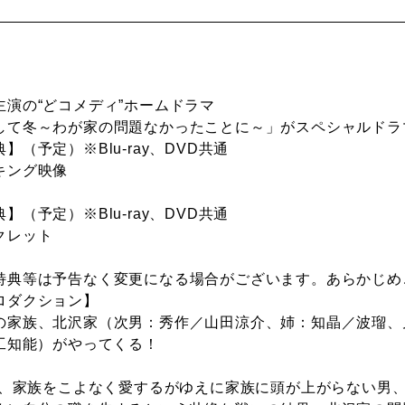
主演の“どコメディ”ホームドラマ
して冬～わが家の問題なかったことに～」がスペシャルドラ
】（予定）※Blu-ray、DVD共通
ング映像
】（予定）※Blu-ray、DVD共通
クレット
特典等は予告なく変更になる場合がございます。あらかじめ
ロダクション】
の家族、北沢家（次男：秀作／山田涼介、姉：知晶／波瑠、
人工知能）がやってくる！
年冬、家族をこよなく愛するがゆえに家族に頭が上がらない男