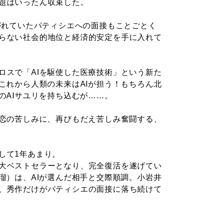
題はいったん収束した。
がれていたパティシエへの面接もことごとく
らない社会的地位と経済的安定を手に入れて
ロスで「AIを駆使した医療技術」という新た
これから人類の未来はAIが担う！もちろん北
のAIサユリを持ち込むが……。
い恋の苦しみに、再びもだえ苦しみ奮闘する、
して1年あまり。
大ベストセラーとなり、完全復活を遂げてい
瑠）は、AIが選んだ相手と交際順調。小岩井
、秀作だけがパティシエの面接に落ち続けて