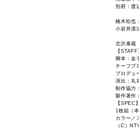
別府：渡
楠木松也
小岩井凛
北沢泰蔵
【STAFF
脚本：金
チーフプ
プロデュ
演出：丸
制作協力
製作著作
【SPEC
1枚組（本
カラー／ス
（C）NT