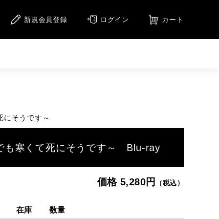
新規会員登録
ログイン
カート
ニメーション
アニメーション（CD）
メージ
て死にそうです～
集
でも寒くて死にそうです～ Blu-ray
価格 5,280円
（税込）
在庫
数量