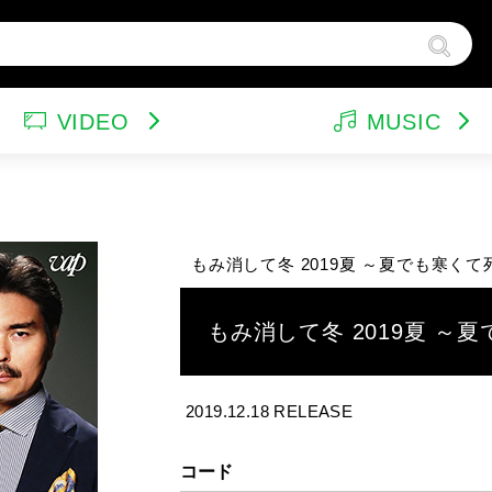
VIDEO
MUSIC
ンドトラック（映画）
テレビドラマ
サウンドトラック（テレビ）
韓国ドラマ
ア
他
ルパン三世
特集
バラエティ
イ
もみ消して冬 2019夏 ～夏でも寒く
スポーツ・格闘技
グッズ
特
もみ消して冬 2019夏 ～夏
2019.12.18 RELEASE
コード