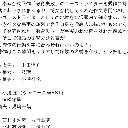
、泰蔵が次回作「教育失敗」のゴーストライターを秀作に持
蔵に却下されまくる中、博文が貸してくれた作文専門のAI
かゴーストライターとしての地位を北沢家内で確立する。も
いうベタな悪事の羅列で秀作自身を極悪人に描いたものであ
して発売された「教育失敗」が事実のねつ造を疑われ泰藏が
。そこで知晶の衝撃のひと言が…
ら秀作の行動を本に合わせればいいのよ！」
秀作はこの難問をクリアして家族の名誉を守り、ピンチをも
】
（次男）：山田涼介
（長女）：波瑠
（長男）：小澤征悦
：小瀧 望（ジャニーズWEST）
：恒松祐里
鎖夫：児嶋一哉
：西村まさ彦 友情出演
：北村有起哉 友情出演