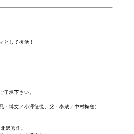
マとして復活！
ご了承下さい。
兄：博文／小澤征悦、父：泰蔵／中村梅雀）
、北沢秀作。