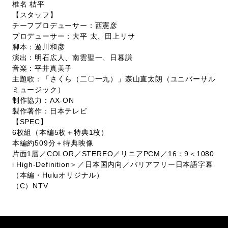
椎名 桔平
【スタッフ】
チーフプロデューサー：西憲彦
プロデューサー：大平 太、田上リサ
脚本：遊川和彦
演出：明石広人、南雲聖一、日暮謙
音楽：平井真美子
主題歌：「さくら（二〇一九）」森山直太朗（ユニバーサル
ミュージック）
制作協力：AX-ON
製作著作：日本テレビ
【SPEC】
6枚組（本編5枚＋特典1枚）
本編約509分＋特典映像
片面1層／COLOR／STEREO／リニアPCM／16：9＜1080
i High-Definition＞／日本国内向／バリアフリー日本語字幕
（本編・Huluオリジナル）
（C）NTV