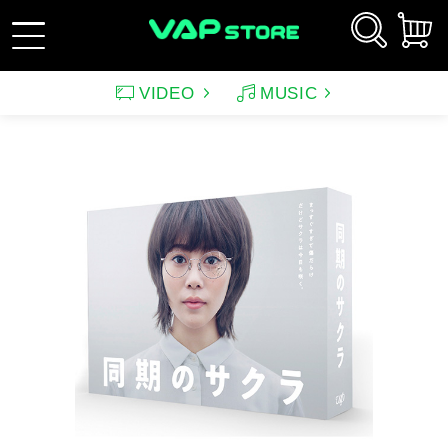
VIDEO
MUSIC
新規会員登録
ログイン
アーティスト
映画
サウンドトラック（映画）
テレビドラマ
サウンドトラック（テレ
韓国ドラマ
アニメーション（CD）
アニメーション
ビ）
アンパンマン
ルパン三世
アンパンマン音楽商品
その他
バラエティ
イメージ
（CD)
趣味・教養
スポーツ・格闘技
特集
グッズ
特集