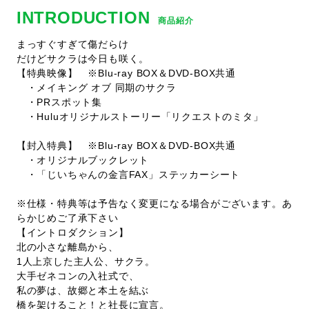
INTRODUCTION
商品紹介
まっすぐすぎて傷だらけ
だけどサクラは今日も咲く。
【特典映像】 ※Blu-ray BOX＆DVD-BOX共通
・メイキング オブ 同期のサクラ
・PRスポット集
・Huluオリジナルストーリー「リクエストのミタ」
【封入特典】 ※Blu-ray BOX＆DVD-BOX共通
・オリジナルブックレット
・「じいちゃんの金言FAX」ステッカーシート
※仕様・特典等は予告なく変更になる場合がございます。あ
らかじめご了承下さい
【イントロダクション】
北の小さな離島から、
1人上京した主人公、サクラ。
大手ゼネコンの入社式で、
私の夢は、故郷と本土を結ぶ
橋を架けること！と社長に宣言。