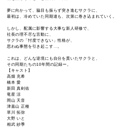
夢に向かって、脇目も振らず突き進むサクラに、
最初は、冷めていた同期達も、次第に巻き込まれていく。
しかし、配属に影響する大事な新人研修で、
社長の理不尽な言動に、
サクラの「忖度できない」性格が、
思わぬ事態を引き起こす…。
これは、どんな逆境にも自分を貫いたサクラと、
その同期たちの10年間の記録ー。
【キャスト】
高畑 充希
橋本 愛
新田 真剣佑
竜星 涼
岡山 天音
津嘉山 正種
草川 拓弥
大野 いと
相武 紗季