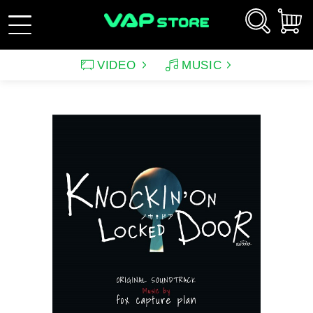
VIDEO
MUSIC
新規会員登録
ログイン
アーティスト
映画
サウンドトラック（映画）
テレビドラマ
サウンドトラック（テレ
韓国ドラマ
アニメーション（CD）
アニメーション
ビ）
アンパンマン
ルパン三世
アンパンマン音楽商品
その他
バラエティ
イメージ
（CD)
趣味・教養
スポーツ・格闘技
特集
グッズ
特集