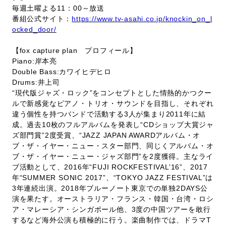
毎週土曜よる11：00～放送
番組公式サイト：
https://www.tv-asahi.co.jp/knockin_on_l
ocked_door/
【fox capture plan プロフィール】
Piano:岸本亮
Double Bass:カワイヒデヒロ
Drums:井上司
“現代版ジャズ・ロック”をコンセプトとした情熱的かつクー
ルで新感覚なピアノ・トリオ・サウンドを目指し、それぞれ
違う個性を持つバンドで活動する3人が集まり2011年に結
成。過去10枚のフルアルバムを発表し“CDショップ大賞ジャ
ズ部門賞”2度受賞、“JAZZ JAPAN AWARDアルバム・オ
ブ・ザ・イヤー・ニュー・スター部門、同じくアルバム・オ
ブ・ザ・イヤー・ニュー・ジャズ部門”を2度獲得。主なライ
ブ活動として、2016年“FUJI ROCKFESTIVAL’16”、2017
年“SUMMER SONIC 2017”、“TOKYO JAZZ FESTIVAL”は
3年連続出演。2018年ブルーノート東京での単独2DAYS公
演を果たす。オーストラリア・フランス・韓国・台湾・ロシ
ア・マレーシア・シンガポール他、3度の中国ツアーを敢行
するなど海外公演も積極的に行う。楽曲制作では、ドラマT