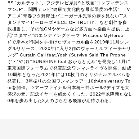
BS “カルテット”、フジテレビ系月9と映画“コンフィデンス
マンJP”、関西テレビ“健康で文化的な最低限度の生活”、TV
アニメ“青春ブタ野郎はバニーガール先輩の夢を見ない””ス
タンドマイヒーローズPIECE OF TRUTH”、など劇伴を多
数担当し、その他CMやゲームなど多方面へ楽曲を提供。上
記”スタマイ”のエンディングテーマ” Precious MyHeroe
s”で岸本が作詞を手掛けたヴォーカル曲を2019年11月シン
グルリリース、2020年に入り2作のヴォーカルフィーチャリ
ング” Curtain Call feat.Yosh (Survive Said The Prophe
t)”・“やけにSUNSHINE feat.おかもとえみ”を発売し11月に
東京国際フォーラムで発売記念ワンマンライヴを開催。結成
10周年となった2021年には10枚目のオリジナルアルバムを
発売し、3年振りの全国ワンマンツアー10thAnniversary To
urを開催。ツアーファイナル日本橋三井ホール2デイズを大
盛況の元、記念イヤーを締めくくった。2022年以降新たな1
0年を歩み出した3人のさらなる飛躍が期待される。