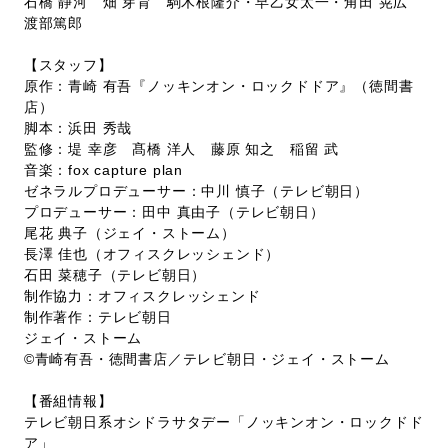
石橋 静河 畑 芽育 駒木根隆介・早乙女太一・角田 晃広
渡部篤郎
【スタッフ】
原作：青崎 有吾『ノッキンオン・ロックドドア』（徳間書
店）
脚本：浜田 秀哉
監修：堤 幸彦 髙橋 洋人 藤原 知之 稲留 武
音楽：fox capture plan
ゼネラルプロデューサー：中川 慎子（テレビ朝日）
プロデューサー：田中 真由子（テレビ朝日）
尾花 典子（ジェイ・ストーム）
長澤 佳也（オフィスクレッシェンド）
石田 菜穂子（テレビ朝日）
制作協力：オフィスクレッシェンド
制作著作：テレビ朝日
ジェイ・ストーム
©青崎有吾・徳間書店／テレビ朝日・ジェイ・ストーム
【番組情報】
テレビ朝日系オシドラサタデー「ノッキンオン・ロックドド
ア」