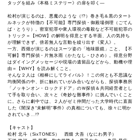
タッグを組み《本格ミステリー》の扉を叩く―
松村が演じるのは、悪魔のような（!?）巻き毛＆黒のタート
ルネックが特徴の【不可能】専門探偵・御殿場倒理（ごてん
ば・とうり）。密室犯罪や衆人環視の毒殺など不可能犯罪の
トリック＝【HOW】の解明を得意とする半面、人の気持ち
が理解できず、傍若無人な言動を繰り出す《変人》。
一方、西畑が演じるのはスーツ姿の「地味眼鏡」こと、【不
可解】専門探偵・片無氷雨（かたなし・ひさめ）。得意分野
はダイイングメッセージや現場の遺留品などから、動機や理
由＝【WHY】を読み解くこと。
そんな２人は《相棒にしてライバル》！この何とも不思議な
均衡関係の中、折に触れていがみ合いながらも、探偵事務所
「ノッキンオン・ロックドドア」のＷ探偵＆共同経営者とし
て手を取り合い、次々と《奇妙な難事件》に挑んでいくこと
に。さらに劇中では、２人がゼミ仲間だった大学時代に直面
した《闇深き“未解明”事件》の真相についても、徐々に明か
されていき…!?
【キャスト】
松村 北斗（SixTONES） 西畑 大吾（なにわ男子）